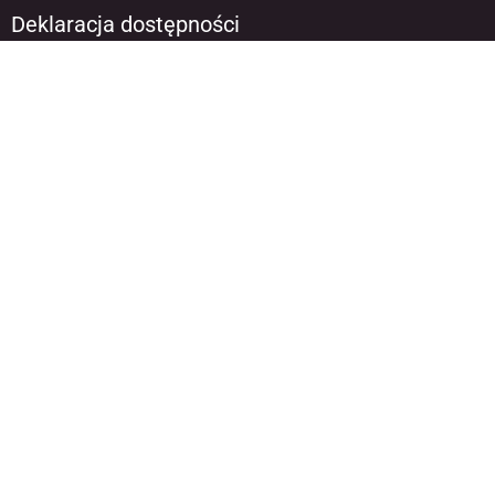
Deklaracja dostępności
The event is carried out in the City-Region-
Academia stream as part of the European
City of Science Katowice 2024 celebrations.
The event is co-financed by the Silesian
Voivodeship – co-organiser of the
European City of Science Katowice 2024.